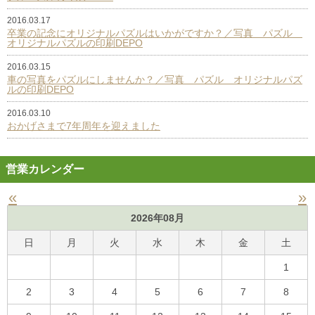
2016.03.17
卒業の記念にオリジナルパズルはいかがですか？／写真 パズル
オリジナルパズルの印刷DEPO
2016.03.15
車の写真をパズルにしませんか？／写真 パズル オリジナルパズ
ルの印刷DEPO
2016.03.10
おかげさまで7年周年を迎えました
営業カレンダー
«
»
2026年08月
日
月
火
水
木
金
土
1
2
3
4
5
6
7
8