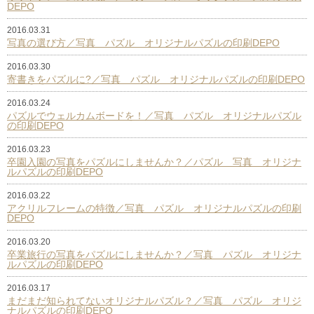
DEPO
2016.03.31
写真の選び方／写真 パズル オリジナルパズルの印刷DEPO
2016.03.30
寄書きをパズルに?／写真 パズル オリジナルパズルの印刷DEPO
2016.03.24
パズルでウェルカムボードを！／写真 パズル オリジナルパズル
の印刷DEPO
2016.03.23
卒園入園の写真をパズルにしませんか？／パズル 写真 オリジナ
ルパズルの印刷DEPO
2016.03.22
アクリルフレームの特徴／写真 パズル オリジナルパズルの印刷
DEPO
2016.03.20
卒業旅行の写真をパズルにしませんか？／写真 パズル オリジナ
ルパズルの印刷DEPO
2016.03.17
まだまだ知られてないオリジナルパズル？／写真 パズル オリジ
ナルパズルの印刷DEPO