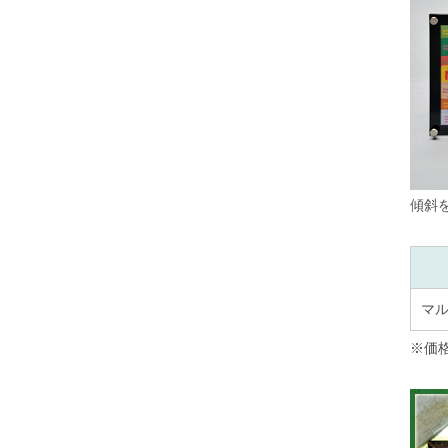
傾斜
マ
※価