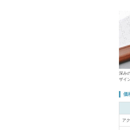
深み
ザイ
価
ア