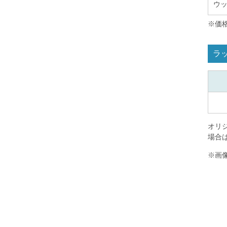
ウ
※価
ラ
オリ
場合
※画