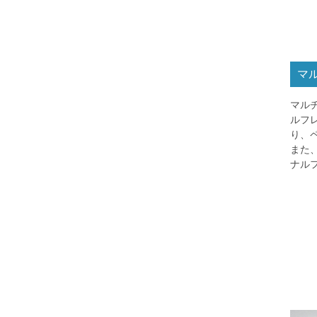
マ
マル
ルフ
り、
また
ナル