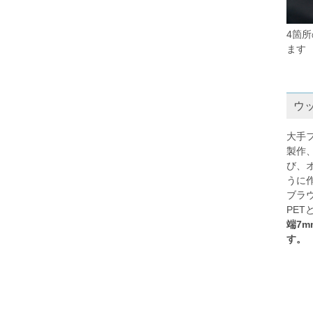
4箇
ます
ウ
大手
製作
び、
うに
ブラ
PE
端7
す。