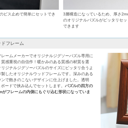
所のビス止めで簡単にセットでき
3層構造になっているため、厚さ2m
のオリジナルパズルがピッタリセッ
できます
ッドフレーム
フレームメーカーでオリジナルジグソーパズル専用に
、質感重視の自信作！暖かみのある質感の材質を選
オリジナルジグソーパズルのサイズにピッタリ合うよ
作製したオリジナルウッドフレームです。深みのある
ウンで飽きのこないデザインに仕上げました。透明
Tとボードで挟み込んでセットします。
パズルの四方の
mmがフレームの内側にもぐり込む形状になっていま